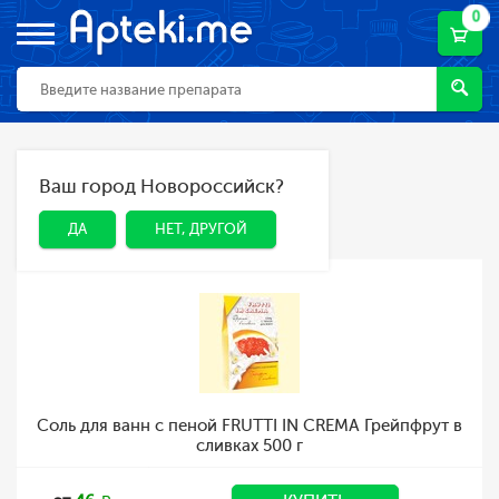
0
Главная
Каталог
Косметика
Ваш город Новороссийск?
ДА
НЕТ, ДРУГОЙ
Косметика
ДА
НЕТ, ДРУГОЙ
Соль для ванн с пеной FRUTTI IN CREMA Грейпфрут в
сливках 500 г