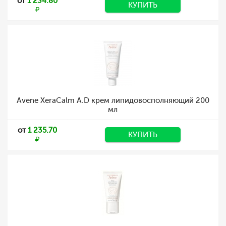
от
1 234.80
КУПИТЬ
Avene XeraCalm A.D крем липидовосполняющий 200
мл
от
1 235.70
КУПИТЬ