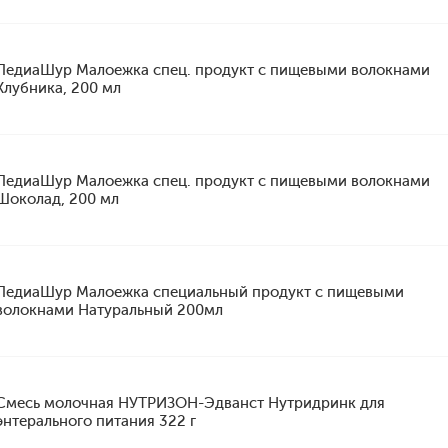
ПедиаШур Малоежка спец. продукт с пищевыми волокнами
Клубника, 200 мл
ПедиаШур Малоежка спец. продукт с пищевыми волокнами
Шоколад, 200 мл
ПедиаШур Малоежка специальный продукт с пищевыми
волокнами Натуральный 200мл
Смесь молочная НУТРИЗОН-Эдванст Нутридринк для
энтерального питания 322 г