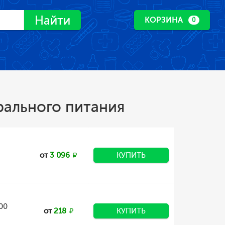
Найти
КОРЗИНА
0
рального питания
от
3 096
КУПИТЬ
00
от
218
КУПИТЬ