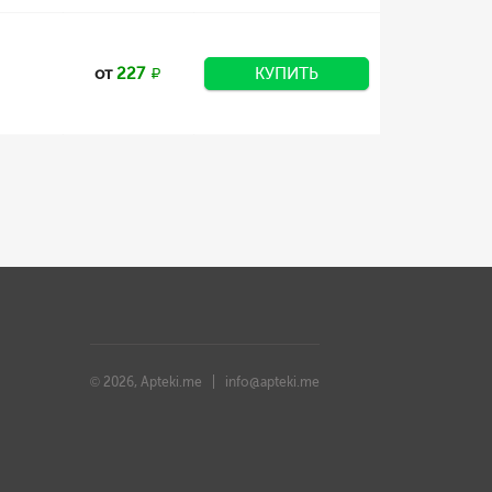
от
227
КУПИТЬ
© 2026, Apteki.me |
info@apteki.me