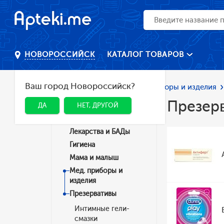
КАТАЛОГ ТОВАРОВ
НОВОРОССИЙСК
Ваш город Новороссийск?
Главная
Каталог
Мед. приборы и изделия
Презер
ДА
НЕТ, ДРУГОЙ
Категории
Лекарства и БАДы
Гигиена
Мама и малыш
Мед. приборы и
изделия
Презервативы
Интимные гели-
смазки